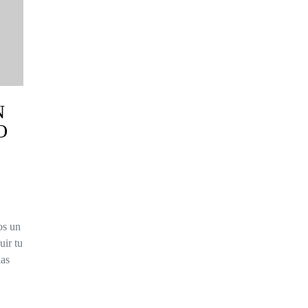
N
O
os un
uir tu
ias