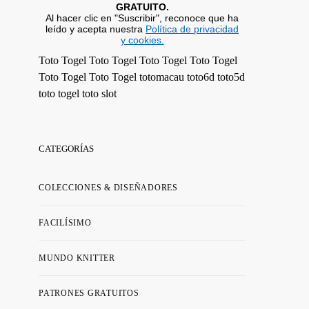
GRATUITO.
Al hacer clic en "Suscribir", reconoce que ha
leído y acepta nuestra
Política de privacidad
y cookies.
Toto Togel
Toto Togel
Toto Togel
Toto Togel
Toto Togel
Toto Togel
totomacau
toto6d
toto5d
toto togel
toto slot
CATEGORÍAS
COLECCIONES & DISEÑADORES
FACILÍSIMO
MUNDO KNITTER
PATRONES GRATUITOS