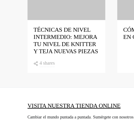
TÉCNICAS DE NIVEL
CÓ
INTERMEDIO: MEJORA
EN 
TU NIVEL DE KNITTER
Y TEJA NUEVAS PIEZAS
4 shares
VISITA NUESTRA TIENDA ONLINE
Cambiar el mundo puntada a puntada. Sumérgete con nosotros 