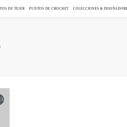
TOS DE TEJER
PUNTOS DE CROCHET
COLECCIONES & DISEÑADOR
T
13