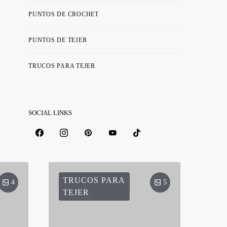
PUNTOS DE CROCHET
PUNTOS DE TEJER
TRUCOS PARA TEJER
SOCIAL LINKS
TRUCOS PARA
4
5
TEJER