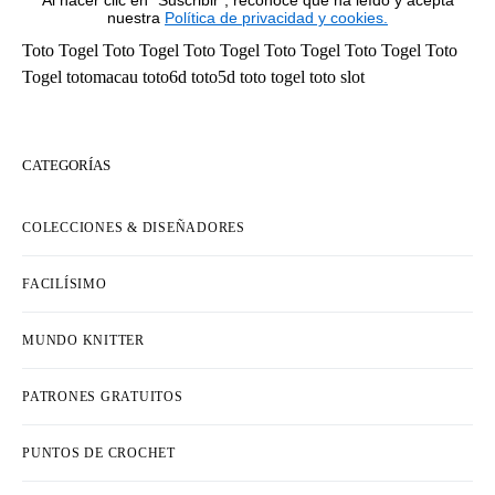
Al hacer clic en "Suscribir", reconoce que ha leído y acepta
nuestra
Política de privacidad y cookies.
Toto Togel
Toto Togel
Toto Togel
Toto Togel
Toto Togel
Toto
Togel
totomacau
toto6d
toto5d
toto togel
toto slot
CATEGORÍAS
COLECCIONES & DISEÑADORES
FACILÍSIMO
MUNDO KNITTER
PATRONES GRATUITOS
PUNTOS DE CROCHET