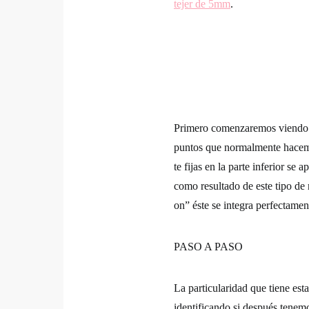
tejer de 5mm
.
Primero comenzaremos viendo c
puntos que normalmente hacem
te fijas en la parte inferior se
como resultado de este tipo de
on” éste se integra perfectament
PASO A PASO
La particularidad que tiene es
identificando si después tenem