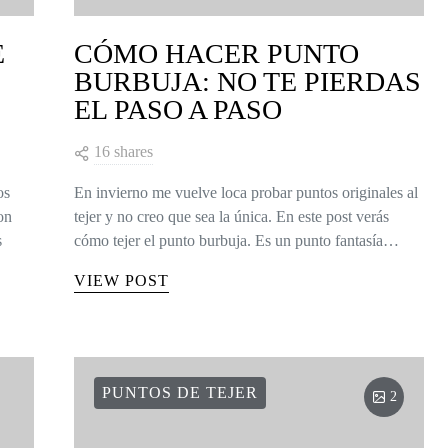
E
CÓMO HACER PUNTO
BURBUJA: NO TE PIERDAS
EL PASO A PASO
16 shares
os
En invierno me vuelve loca probar puntos originales al
on
tejer y no creo que sea la única. En este post verás
s
cómo tejer el punto burbuja. Es un punto fantasía…
VIEW POST
PUNTOS DE TEJER
2