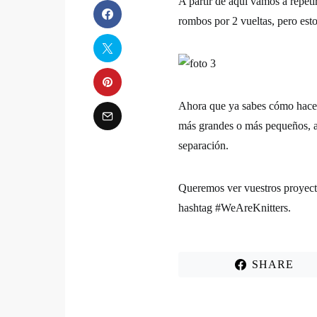
A partir de aquí vamos a repeti
rombos por 2 vueltas, pero esto
Ahora que ya sabes cómo hace
más grandes o más pequeños, au
separación.
Queremos ver vuestros proyectos
hashtag
#WeAreKnitters
.
SHARE