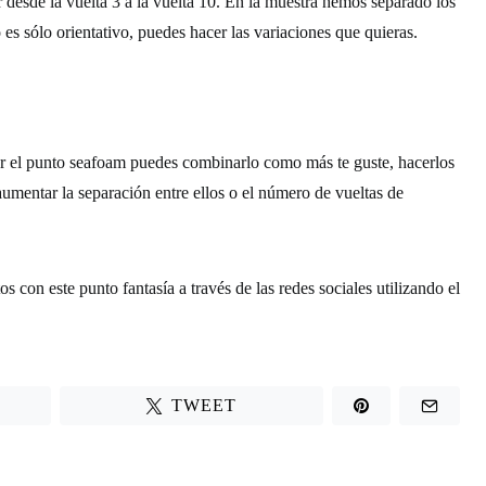
r desde la vuelta 3 a la vuelta 10. En la muestra hemos separado los
 es sólo orientativo, puedes hacer las variaciones que quieras.
r el
punto seafoam
puedes combinarlo como más te guste, hacerlos
mentar la separación entre ellos o el número de vueltas de
 con este punto fantasía a través de las redes sociales utilizando el
TWEET