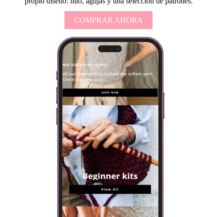
propio diseño: hilo, agujas y una selección de patrones.
COMPRAR AHORA