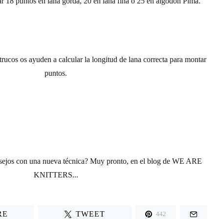
ar 18 puntos en
lana gorda
, 20 en
lana fina
o 25 en
algodón Pima
.
rucos os ayuden a calcular la longitud de lana correcta para
montar
puntos.
sejos con una
nueva técnica
? Muy pronto, en el blog de
WE ARE
KNITTERS.
..
RE
TWEET
442