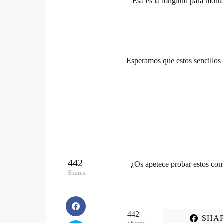
Esa es la longitud para mont
Esperamos que estos sencillos t
442
¿Os apetece probar estos con
Shares
442
SHA