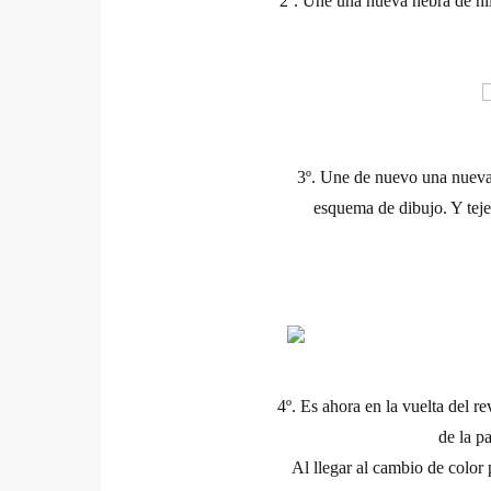
2º.
Une una nueva hebra de hilo
3º.
Une de nuevo una nueva h
esquema de dibujo. Y teje
4º.
Es ahora
en la vuelta del r
de la pa
Al llegar al cambio de color 