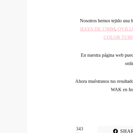
Nosotros hemos tejido una b
HAYA DE 15MM
,
OVILL
COLOR TUR
En nuestra página web puede
onli
Ahora muéstranos tus resultados
WAK en Inst
343
SHA