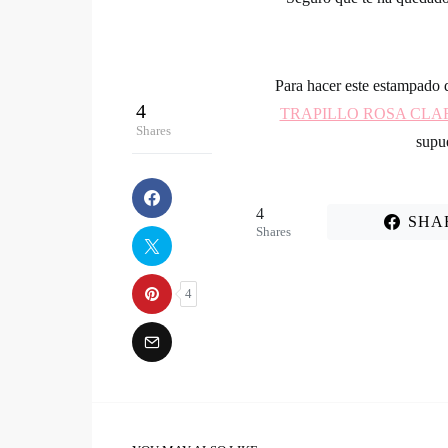
Cuando tenemos la primera v
vuelta
por el lad
Sigue estos sencillos paso
Seguro que te ha quedado
Para hacer este estampado 
4
TRAPILLO ROSA CLA
Shares
sup
4
SHA
Shares