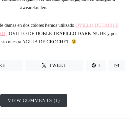
uelta tejida, giramos nuestra prenda, y continuamos
la siguiente
o del revés, tejiendo en el primer punto una cadeneta.
s hasta terminar tu prenda de jaquard con el estampado deseado.
 chulisima! Dejanos ver tus estampados jaquard en Instagram!
#weareknitters
de damas en dos colores hemos utilizado
OVILLO DE DOBLE
RO
, OVILLO DE DOBLE TRAPILLO DARK NUDE y por
uesto nuestra AGUJA DE CROCHET.
RE
TWEET
4