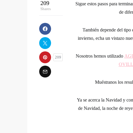
209
Sigue estos pasos para termin
Shares
de dife
También depende del tipo de
invierno, echa un vistazo nue
Nosotros hemos utilizado
AG
209
OVIL
Muéstranos los resul
Ya se acerca la Navidad y con
de Navidad, la noche de reyes 