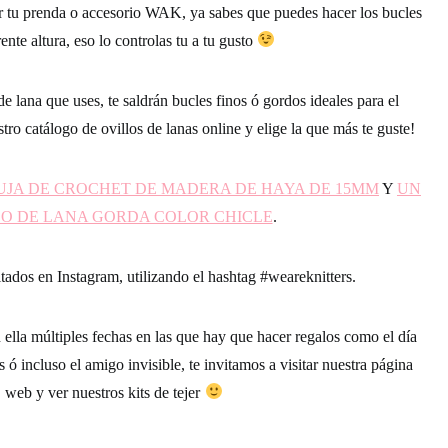
ar tu prenda o accesorio WAK, ya sabes que puedes hacer los bucles
rente altura, eso lo controlas tu a tu gusto
 lana que uses, te saldrán bucles finos ó gordos ideales para el
stro catálogo de ovillos de
lanas online
y elige la que más te guste!
UJA DE CROCHET DE MADERA DE HAYA DE 15MM
Y
UN
LO DE LANA GORDA COLOR CHICLE
.
tados en Instagram, utilizando el hashtag
#weareknitters
.
 ella múltiples fechas en las que hay que hacer regalos como el día
ó incluso el amigo invisible, te invitamos a visitar nuestra página
web y ver nuestros
kits de tejer