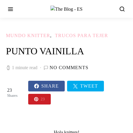
MUNDO KNITTER
TRUCOS PARA TEJER
PUNTO VAINILLA
1 minute read
NO COMMENTS
SHARE
TWEET
23
Shares
23
Hola
knitters!