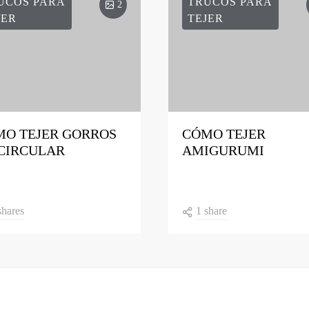
UCOS PARA
TRUCOS PARA
2
JER
TEJER
MO TEJER GORROS
CÓMO TEJER
CIRCULAR
AMIGURUMI
shares
1 share