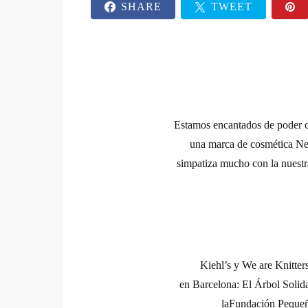
SHARE
TWEET
Estamos encantados de poder c
una marca de cosmética Ne
simpatiza mucho con la nuestr
Kiehl’s
y
We are Knitter
en
Barcelona: El Árbol Solid
la
Fundación Peque