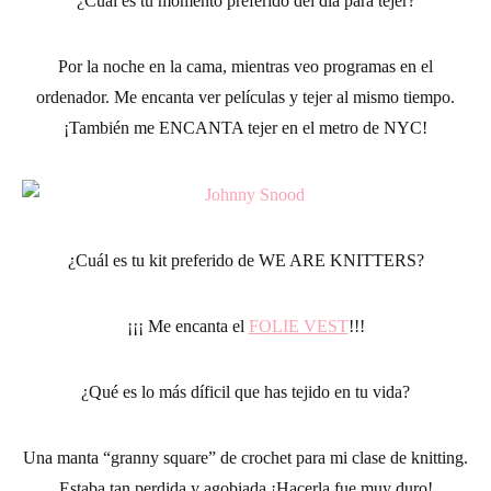
¿Cuál es tu momento preferido del día para tejer?
Por la noche en la cama, mientras veo programas en el
ordenador. Me encanta ver películas y tejer al mismo tiempo.
¡También me ENCANTA tejer en el metro de NYC!
¿Cuál es tu kit preferido de WE ARE KNITTERS?
¡¡¡ Me encanta el
FOLIE VEST
!!!
¿Qué es lo más díficil que has tejido en tu vida?
Una manta “granny square” de
crochet
para mi clase de
knitting
.
Estaba tan perdida y agobiada ¡Hacerla fue muy duro!