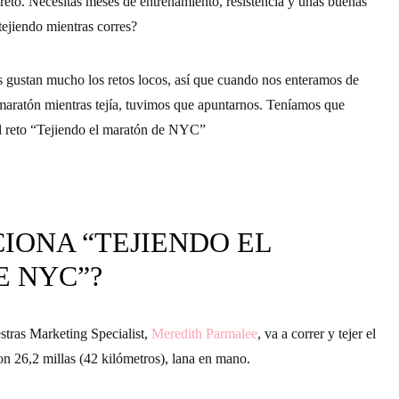
reto. Necesitas meses de entrenamiento, resistencia y unas buenas
tejiendo mientras corres?
s gustan mucho los retos locos, así que cuando nos enteramos de
maratón mientras tejía, tuvimos que apuntarnos. Teníamos que
l reto
“Tejiendo el maratón de NYC”
IONA “TEJIENDO EL
 NYC”?
stras Marketing Specialist,
Meredith Parmalee
,
va a correr y tejer el
n 26,2 millas (42 kilómetros), lana en mano.