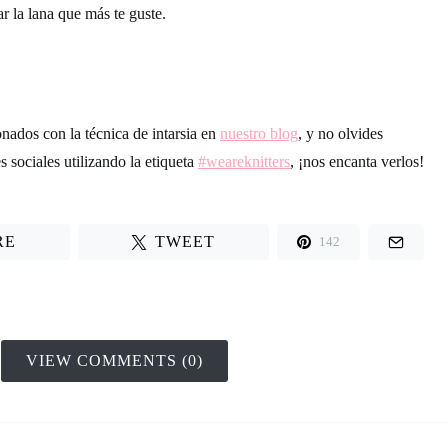
ar la lana que más te guste.
onados con la técnica de intarsia en
nuestro blog
, y no olvides
s sociales utilizando la etiqueta
#weareknitters
, ¡nos encanta verlos!
RE
TWEET
142
VIEW COMMENTS (0)