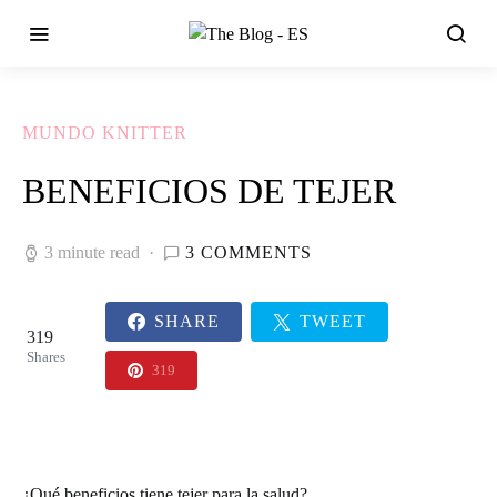
MUNDO KNITTER
BENEFICIOS DE TEJER
3 minute read
3 COMMENTS
SHARE
TWEET
319
Shares
319
¿Qué beneficios tiene tejer para la salud?