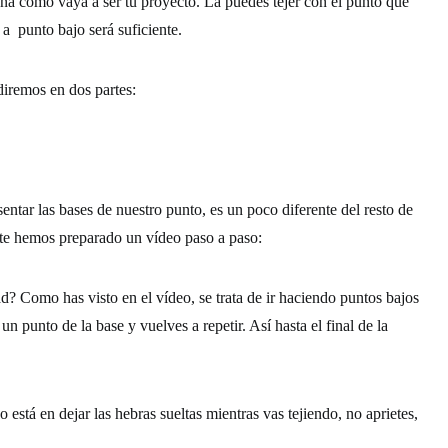
eña como vaya a ser tu proyecto. La puedes tejer con el punto que
 a punto bajo será suficiente.
idiremos en dos partes:
sentar las bases de nuestro punto, es un poco diferente del resto de
s te hemos preparado un vídeo paso a paso:
d? Como has visto en el vídeo, se trata de ir haciendo puntos bajos
 un punto de la base y vuelves a repetir. Así hasta el final de la
o está en dejar las hebras sueltas mientras vas tejiendo, no aprietes,