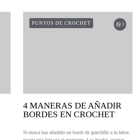
PUNTOS DE CROCHET
5
4 MANERAS DE AÑADIR
BORDES EN CROCHET
Si nunca has añadido un borde de ganchillo a tu labor,
puede que éste sea el momento. Los bordes aportan