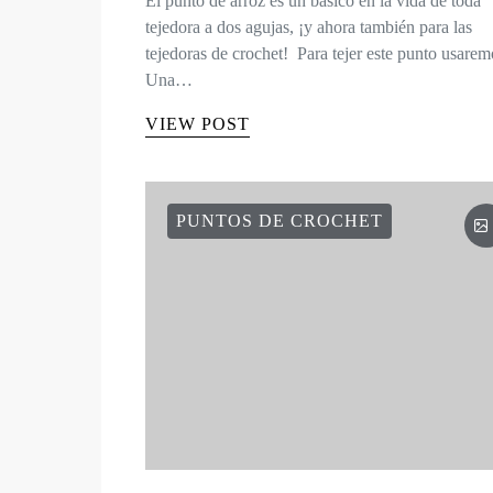
El punto de arroz es un básico en la vida de toda
tejedora a dos agujas, ¡y ahora también para las
tejedoras de crochet! Para tejer este punto usarem
Una…
VIEW POST
PUNTOS DE CROCHET